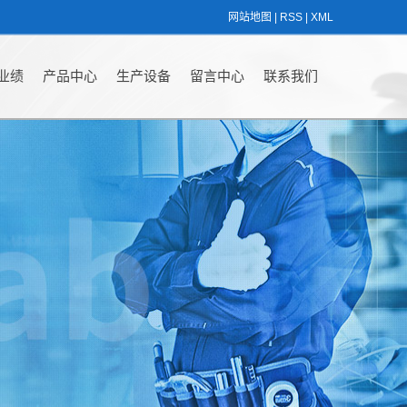
网站地图
|
RSS
|
XML
业绩
产品中心
生产设备
留言中心
联系我们
按专业分类
生产设备
按功能分类
办公环境
实验家具以及生
公司外观
产
工程业绩
客户案例